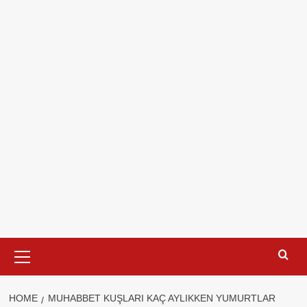
Primary
Menu
HOME
MUHABBET KUŞLARI KAÇ AYLIKKEN YUMURTLAR