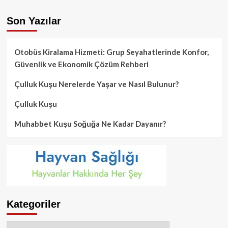
Son Yazılar
Otobüs Kiralama Hizmeti: Grup Seyahatlerinde Konfor,
Güvenlik ve Ekonomik Çözüm Rehberi
Çulluk Kuşu Nerelerde Yaşar ve Nasıl Bulunur?
Çulluk Kuşu
Muhabbet Kuşu Soğuğa Ne Kadar Dayanır?
Kategoriler
Kategoriler