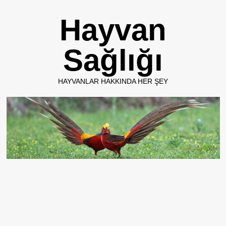
Skip
Hayvan
to
content
Sağlığı
HAYVANLAR HAKKINDA HER ŞEY