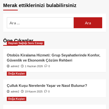
Merak ettiklerinizi bulabilirsiniz
Arama:
Öne Çıkanlar
Hayvan Sağlığı Soru Cevap
Otobüs Kiralama Hizmeti: Grup Seyahatlerinde Konfor,
Güvenlik ve Ekonomik Çözüm Rehberi
admin2
1 Haziran 2026
0
Doğa Kuşları
Çulluk Kuşu Nerelerde Yaşar ve Nasıl Bulunur?
admin2
19 Kasım 2025
0
Doğa Kuşları