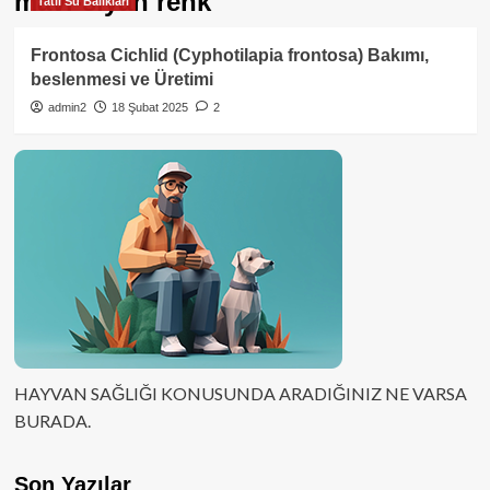
mavi-siyah renk
Tatlı Su Balıkları
Frontosa Cichlid (Cyphotilapia frontosa) Bakımı,
beslenmesi ve Üretimi
admin2
18 Şubat 2025
2
HAYVAN SAĞLIĞI KONUSUNDA ARADIĞINIZ NE VARSA
BURADA.
Son Yazılar