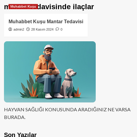
mantar tedavisinde ilaçlar
Muhabbet Kuşu
Muhabbet Kuşu Mantar Tedavisi
admin2
28 Kasım 2024
0
HAYVAN SAĞLIĞI KONUSUNDA ARADIĞINIZ NE VARSA
BURADA.
Son Yazılar