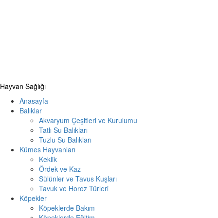
Primary
Hayvan Sağlığı
Menu
Anasayfa
Balıklar
Akvaryum Çeşitleri ve Kurulumu
Tatlı Su Balıkları
Tuzlu Su Balıkları
Kümes Hayvanları
Keklik
Ördek ve Kaz
Sülünler ve Tavus Kuşları
Tavuk ve Horoz Türleri
Köpekler
Köpeklerde Bakım
Köpeklerde Eğitim