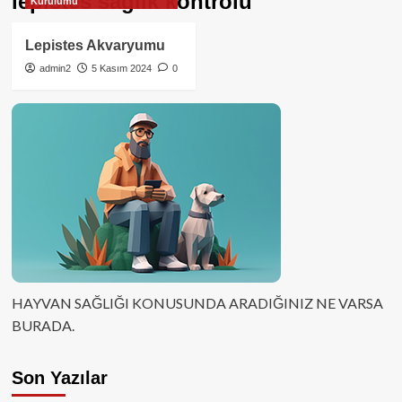
lepistes sağlık kontrolü
Kurulumu
Lepistes Akvaryumu
admin2
5 Kasım 2024
0
HAYVAN SAĞLIĞI KONUSUNDA ARADIĞINIZ NE VARSA
BURADA.
Son Yazılar