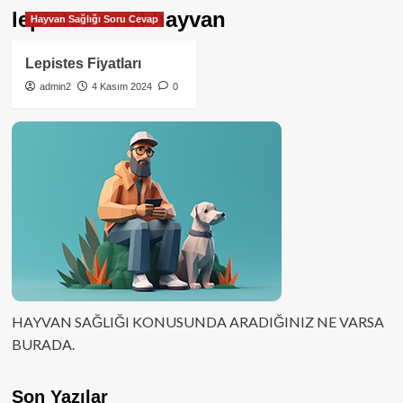
lepistes evcil hayvan
Hayvan Sağlığı Soru Cevap
Lepistes Fiyatları
admin2
4 Kasım 2024
0
HAYVAN SAĞLIĞI KONUSUNDA ARADIĞINIZ NE VARSA
BURADA.
Son Yazılar