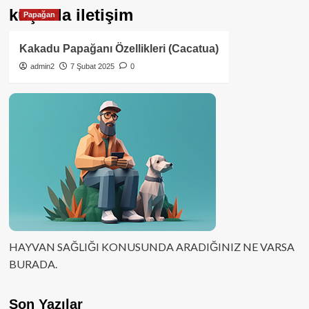
kuşlarla iletişim
Papağan
Kakadu Papağanı Özellikleri (Cacatua)
admin2
7 Şubat 2025
0
HAYVAN SAĞLIĞI KONUSUNDA ARADIĞINIZ NE VARSA
BURADA.
Son Yazılar