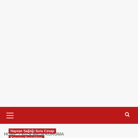
Primary
Menu
Hayvan Sağlığı Soru Cevap
HOME
KUŞLARDA KURUMA
Kanarya Hastalıkları