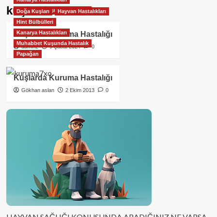
kuşlarda kuruma
Muhabbet Kuşunda Hastalık
Doğa Kuşları
Hayvan Hastalıkları
Hint Bülbülleri
Kanarya Hastalıkları
Kuşlarda Kuruma Hastalığı
Muhabbet Kuşunda Hastalık
admin2
9 Şubat 2024
0
Papağan
Kuşlarda Kuruma Hastalığı
Gökhan aslan
2 Ekim 2013
0
HAYVAN SAĞLIĞI KONUSUNDA ARADIĞINIZ NE VARSA