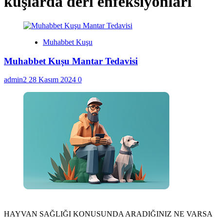
kuşlarda deri enfeksiyonları
Muhabbet Kuşu
Muhabbet Kuşu Mantar Tedavisi
admin2
28 Kasım 2024
0
HAYVAN SAĞLIĞI KONUSUNDA ARADIĞINIZ NE VARSA