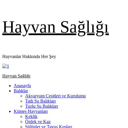
Skip
Hayvan Sağlığı
to
content
Hayvanlar Hakkında Her Şey
Primary
Hayvan Sağlığı
Menu
Anasayfa
Balıklar
Akvaryum Çeşitleri ve Kurulumu
Tatlı Su Balıkları
Tuzlu Su Balıkları
Kümes Hayvanları
Keklik
Ördek ve Kaz
Sülünler ve Tavus Kuşları