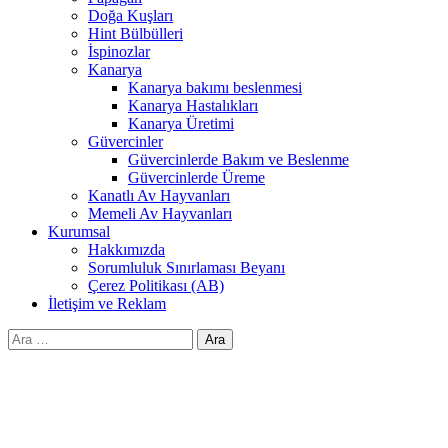
Doğa Kuşları
Hint Bülbülleri
İspinozlar
Kanarya
Kanarya bakımı beslenmesi
Kanarya Hastalıkları
Kanarya Üretimi
Güvercinler
Güvercinlerde Bakım ve Beslenme
Güvercinlerde Üreme
Kanatlı Av Hayvanları
Memeli Av Hayvanları
Kurumsal
Hakkımızda
Sorumluluk Sınırlaması Beyanı
Çerez Politikası (AB)
İletişim ve Reklam
Arama: