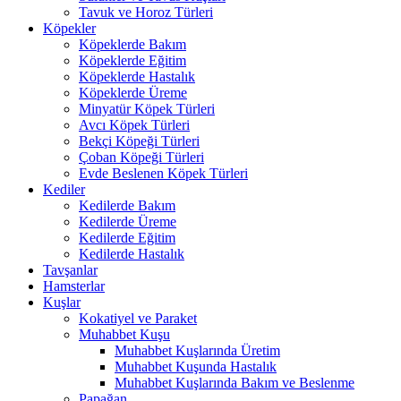
Tavuk ve Horoz Türleri
Köpekler
Köpeklerde Bakım
Köpeklerde Eğitim
Köpeklerde Hastalık
Köpeklerde Üreme
Minyatür Köpek Türleri
Avcı Köpek Türleri
Bekçi Köpeği Türleri
Çoban Köpeği Türleri
Evde Beslenen Köpek Türleri
Kediler
Kedilerde Bakım
Kedilerde Üreme
Kedilerde Eğitim
Kedilerde Hastalık
Tavşanlar
Hamsterlar
Kuşlar
Kokatiyel ve Paraket
Muhabbet Kuşu
Muhabbet Kuşlarında Üretim
Muhabbet Kuşunda Hastalık
Muhabbet Kuşlarında Bakım ve Beslenme
Papağan