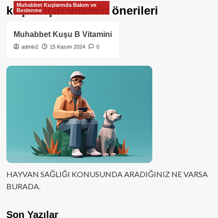
Muhabbet Kuşlarında Bakım ve
kuşlar için vitamin önerileri
Beslenme
Muhabbet Kuşu B Vitamini
admin2
15 Kasım 2024
0
HAYVAN SAĞLIĞI KONUSUNDA ARADIĞINIZ NE VARSA
BURADA.
Son Yazılar