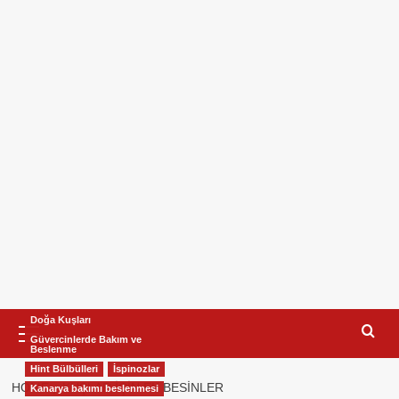
Primary
Doğa Kuşları
Menu
Güvercinlerde Bakım ve
Beslenme
Hint Bülbülleri
İspinozlar
HOME
KUŞLAR IÇIN EK BESINLER
Kanarya bakımı beslenmesi