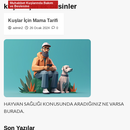
Muhabbet Kuşlarında Bakım
kuşlar için ek besinler
ve Beslenme
Kuşlar İçin Mama Tarifi
admin2
26 Ocak 2024
0
HAYVAN SAĞLIĞI KONUSUNDA ARADIĞINIZ NE VARSA
BURADA.
Son Yazılar