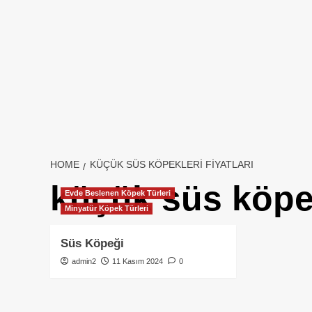
HOME
KÜÇÜK SÜS KÖPEKLERI FIYATLARI
küçük süs köpekl
Evde Beslenen Köpek Türleri
Minyatür Köpek Türleri
Süs Köpeği
admin2
11 Kasım 2024
0