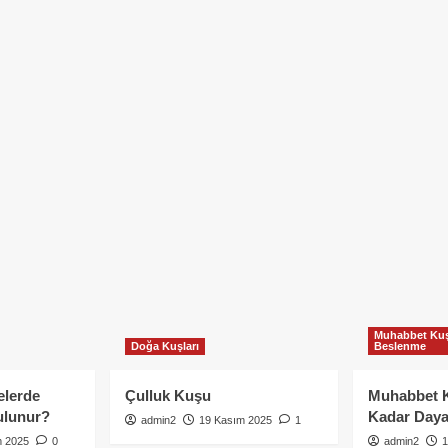
Muhabbet Kuş
Doğa Kuşları
Beslenme
elerde
Çulluk Kuşu
Muhabbet 
ulunur?
Kadar Daya
admin2
19 Kasım 2025
1
m 2025
0
admin2
1