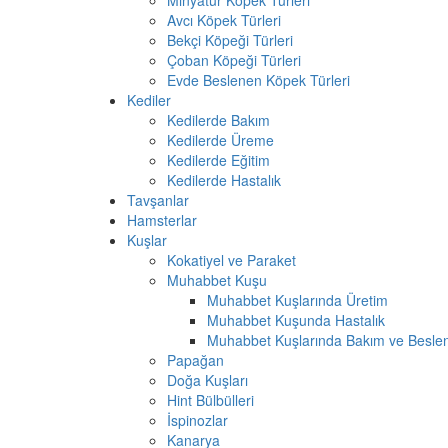
Minyatür Köpek Türleri
Avcı Köpek Türleri
Bekçi Köpeği Türleri
Çoban Köpeği Türleri
Evde Beslenen Köpek Türleri
Kediler
Kedilerde Bakım
Kedilerde Üreme
Kedilerde Eğitim
Kedilerde Hastalık
Tavşanlar
Hamsterlar
Kuşlar
Kokatiyel ve Paraket
Muhabbet Kuşu
Muhabbet Kuşlarında Üretim
Muhabbet Kuşunda Hastalık
Muhabbet Kuşlarında Bakım ve Besl
Papağan
Doğa Kuşları
Hint Bülbülleri
İspinozlar
Kanarya