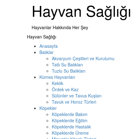
Skip
Hayvan Sağlığı
to
content
Hayvanlar Hakkında Her Şey
Primary
Hayvan Sağlığı
Menu
Anasayfa
Balıklar
Akvaryum Çeşitleri ve Kurulumu
Tatlı Su Balıkları
Tuzlu Su Balıkları
Kümes Hayvanları
Keklik
Ördek ve Kaz
Sülünler ve Tavus Kuşları
Tavuk ve Horoz Türleri
Köpekler
Köpeklerde Bakım
Köpeklerde Eğitim
Köpeklerde Hastalık
Köpeklerde Üreme