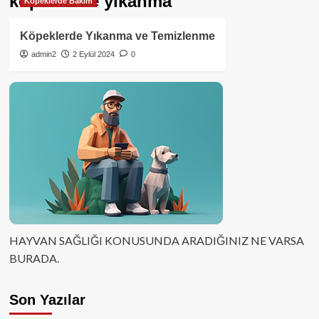
köpeklerde yıkanma
Köpeklerde Bakım
Köpeklerde Yıkanma ve Temizlenme
admin2
2 Eylül 2024
0
HAYVAN SAĞLIĞI KONUSUNDA ARADIĞINIZ NE VARSA
BURADA.
Son Yazılar