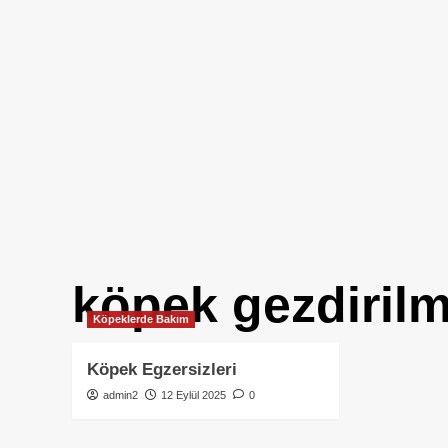
köpek gezdirilm
Köpeklerde Bakım
Köpek Egzersizleri
admin2
12 Eylül 2025
0