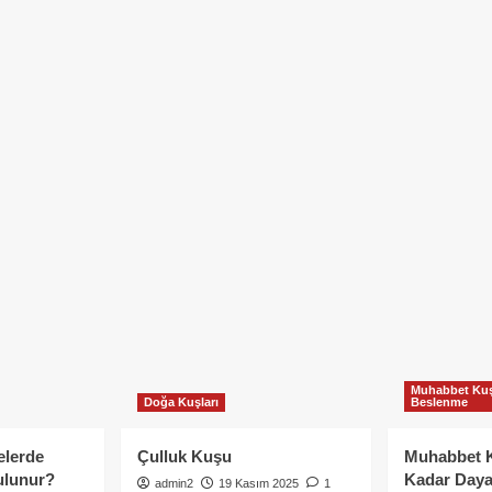
Muhabbet Kuş
Doğa Kuşları
Beslenme
elerde
Çulluk Kuşu
Muhabbet 
ulunur?
Kadar Daya
admin2
19 Kasım 2025
1