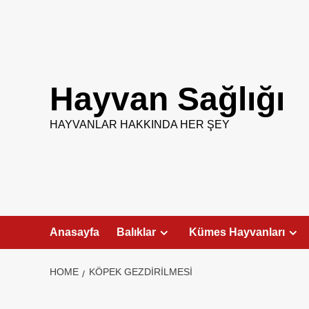
Skip
to
content
Hayvan Sağlığı
HAYVANLAR HAKKINDA HER ŞEY
Anasayfa
Balıklar
Kümes Hayvanları
HOME
KÖPEK GEZDIRILMESI