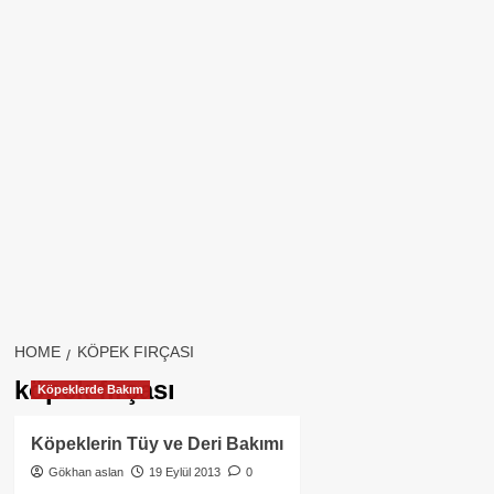
HOME
KÖPEK FIRÇASI
köpek fırçası
Köpeklerde Bakım
Köpeklerin Tüy ve Deri Bakımı
Gökhan aslan
19 Eylül 2013
0