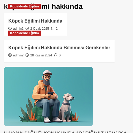
köpek eğitimi hakkında
Köpeklerde Eğitim
Köpek Eğitimi Hakkında
admin2
2 Ocak 2025
2
Köpeklerde Eğitim
Köpek Eğitimi Hakkında Bilinmesi Gerekenler
admin2
28 Kasım 2024
0
HAYVAN SAĞLIĞI KONUSUNDA ARADIĞINIZ NE VARSA