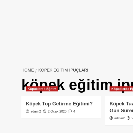
HOME
KÖPEK EĞITIM IPUÇLARI
köpek eğitim ip
Köpeklerde Eğitim
Köpeklerde E
Köpek Top Getirme Eğitimi?
Köpek Tuv
Gün Süre
admin2
2 Ocak 2025
4
admin2