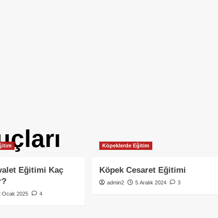
uçları
ğitim
Köpeklerde Eğitim
alet Eğitimi Kaç
Köpek Cesaret Eğitimi
r?
admin2
5 Aralık 2024
3
2 Ocak 2025
4