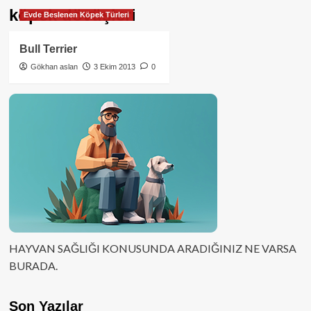
köpek dövüşleri
Evde Beslenen Köpek Türleri
Bull Terrier
Gökhan aslan
3 Ekim 2013
0
HAYVAN SAĞLIĞI KONUSUNDA ARADIĞINIZ NE VARSA
BURADA.
Son Yazılar