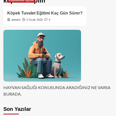
köpek disiplin
Köpeklerde Eğitim
Köpek Tuvalet Eğitimi Kaç Gün Sürer?
admin2
2 Ocak 2025
4
HAYVAN SAĞLIĞI KONUSUNDA ARADIĞINIZ NE VARSA
BURADA.
Son Yazılar