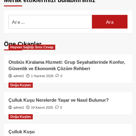
Merak ettiklerinizi bulabilirsiniz
Arama:
Öne Çıkanlar
Hayvan Sağlığı Soru Cevap
Otobüs Kiralama Hizmeti: Grup Seyahatlerinde Konfor,
Güvenlik ve Ekonomik Çözüm Rehberi
admin2
1 Haziran 2026
0
Doğa Kuşları
Çulluk Kuşu Nerelerde Yaşar ve Nasıl Bulunur?
admin2
19 Kasım 2025
0
Doğa Kuşları
Çulluk Kuşu