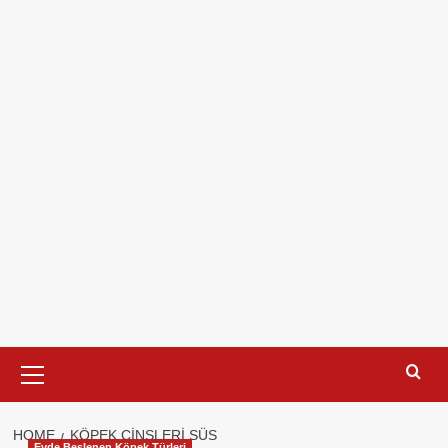
Primary
Menu
HOME
KÖPEK CINSLERI SÜS
Evde Beslenen Köpek Türleri