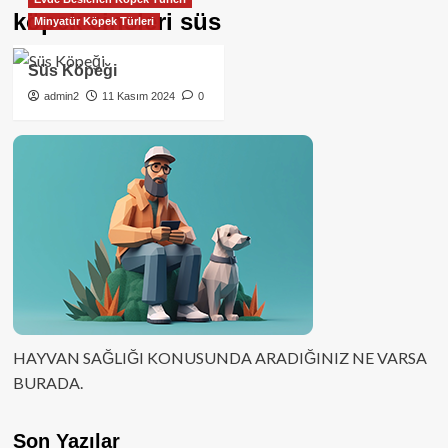
köpek cinsleri süs
Minyatür Köpek Türleri
Süs Köpeği
admin2
11 Kasım 2024
0
HAYVAN SAĞLIĞI KONUSUNDA ARADIĞINIZ NE VARSA
BURADA.
Son Yazılar