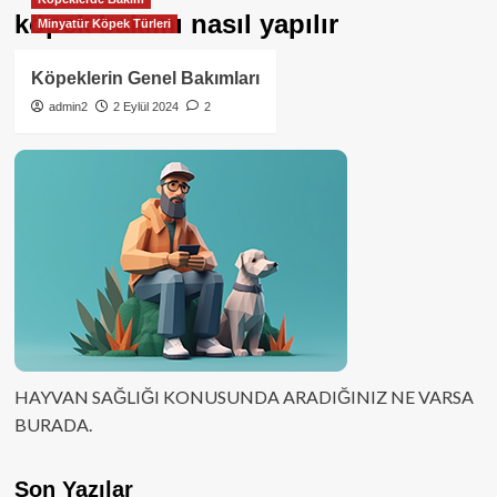
köpek bakımı nasıl yapılır
Minyatür Köpek Türleri
Köpeklerin Genel Bakımları
admin2
2 Eylül 2024
2
HAYVAN SAĞLIĞI KONUSUNDA ARADIĞINIZ NE VARSA
BURADA.
Son Yazılar