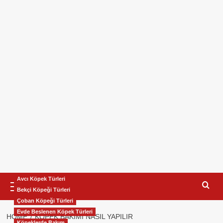
Primary
Avcı Köpek Türleri
Menu
Bekçi Köpeği Türleri
Çoban Köpeği Türleri
Evde Beslenen Köpek Türleri
HOME
KÖPEK BAKIMI NASIL YAPILIR
Köpeklerde Bakım