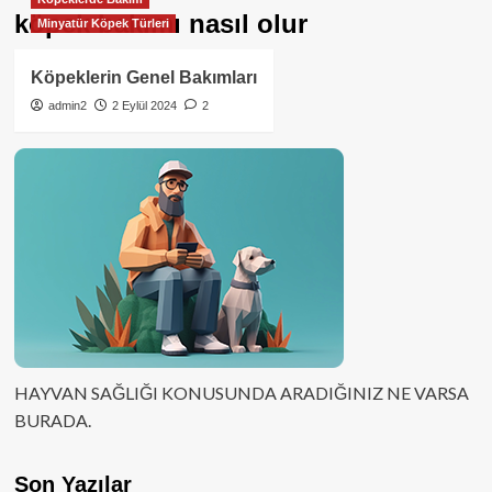
köpek bakımı nasıl olur
Minyatür Köpek Türleri
Köpeklerin Genel Bakımları
admin2
2 Eylül 2024
2
HAYVAN SAĞLIĞI KONUSUNDA ARADIĞINIZ NE VARSA
BURADA.
Son Yazılar