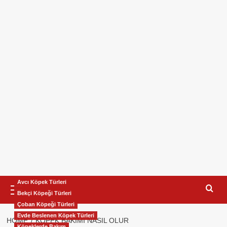
Primary
Avcı Köpek Türleri
Menu
Bekçi Köpeği Türleri
Çoban Köpeği Türleri
Evde Beslenen Köpek Türleri
HOME
KÖPEK BAKIMI NASIL OLUR
Köpeklerde Bakım