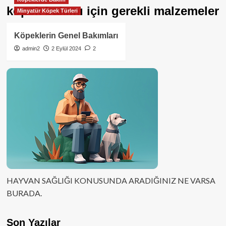
köpek bakımı için gerekli malzemeler
Minyatür Köpek Türleri
Köpeklerin Genel Bakımları
admin2
2 Eylül 2024
2
HAYVAN SAĞLIĞI KONUSUNDA ARADIĞINIZ NE VARSA
BURADA.
Son Yazılar