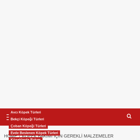
Primary
Avcı Köpek Türleri
Menu
Bekçi Köpeği Türleri
Çoban Köpeği Türleri
Evde Beslenen Köpek Türleri
HOME
KÖPEK BAKIMI IÇIN GEREKLI MALZEMELER
Köpeklerde Bakım