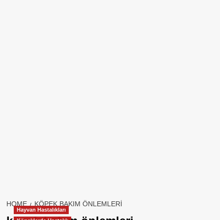
HOME
KÖPEK BAKIM ÖNLEMLERI
Hayvan Hastalıkları