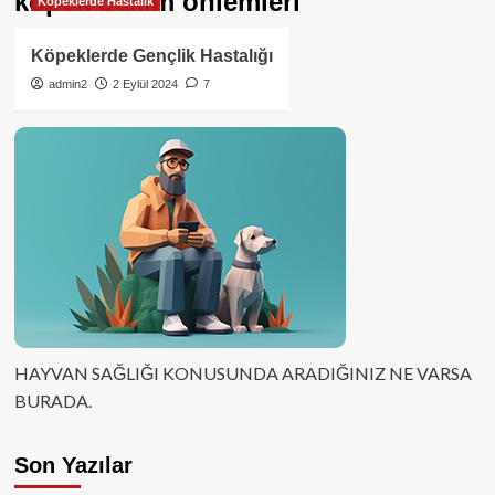
köpek bakım önlemleri
Köpeklerde Hastalık
Köpeklerde Gençlik Hastalığı
admin2
2 Eylül 2024
7
HAYVAN SAĞLIĞI KONUSUNDA ARADIĞINIZ NE VARSA
BURADA.
Son Yazılar