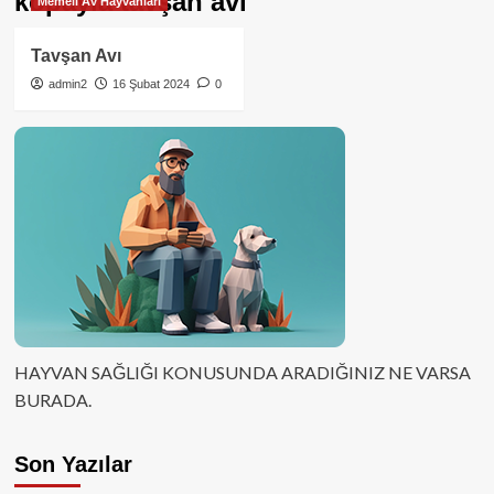
kopayla tavşan avı
Memeli Av Hayvanları
Tavşan Avı
admin2
16 Şubat 2024
0
HAYVAN SAĞLIĞI KONUSUNDA ARADIĞINIZ NE VARSA
BURADA.
Son Yazılar