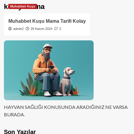
kolay mama
Muhabbet Kuşu
Muhabbet Kuşu Mama Tarifi Kolay
admin2
29 Kasım 2024
3
HAYVAN SAĞLIĞI KONUSUNDA ARADIĞINIZ NE VARSA
BURADA.
Son Yazılar