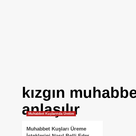
kızgın muhabbe
anlaşılır
Muhabbet Kuşlarında Üretim
Muhabbet Kuşları Üreme
İsteklerini Nasıl Belli Eder