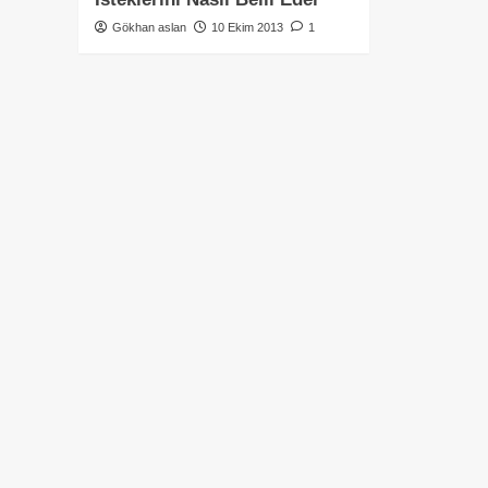
Gökhan aslan
10 Ekim 2013
1