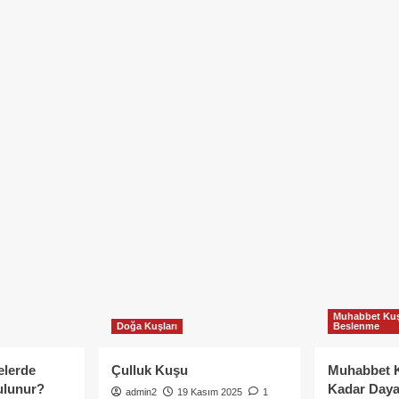
Muhabbet Kuş
Doğa Kuşları
Beslenme
elerde
Çulluk Kuşu
Muhabbet 
ulunur?
Kadar Daya
admin2
19 Kasım 2025
1