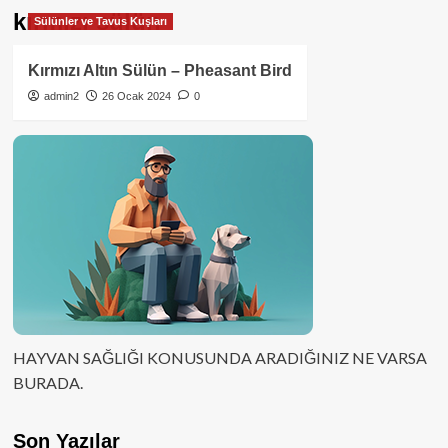
kırmızı sülün
Sülünler ve Tavus Kuşları
Kırmızı Altın Sülün – Pheasant Bird
admin2
26 Ocak 2024
0
HAYVAN SAĞLIĞI KONUSUNDA ARADIĞINIZ NE VARSA
BURADA.
Son Yazılar