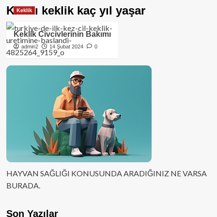
Kınalı keklik kaç yıl yaşar
Keklik
Keklik Civcivlerinin Bakımı
admin2
14 Şubat 2024
0
HAYVAN SAĞLIĞI KONUSUNDA ARADIĞINIZ NE VARSA
BURADA.
Son Yazılar