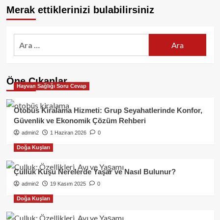
Merak ettiklerinizi bulabilirsiniz
Arama:
Öne Çıkanlar
Hayvan Sağlığı Soru Cevap
Otobüs Kiralama Hizmeti: Grup Seyahatlerinde Konfor,
Güvenlik ve Ekonomik Çözüm Rehberi
admin2
1 Haziran 2026
0
Doğa Kuşları
Çulluk Kuşu Nerelerde Yaşar ve Nasıl Bulunur?
admin2
19 Kasım 2025
0
Doğa Kuşları