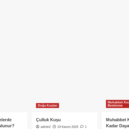
Muhabbet Kuş
Doğa Kuşları
Beslenme
elerde
Çulluk Kuşu
Muhabbet 
ulunur?
Kadar Daya
admin2
19 Kasım 2025
1