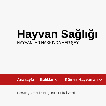
Skip
to
content
Hayvan Sağlığı
HAYVANLAR HAKKINDA HER ŞEY
Anasayfa
Balıklar
Kümes Hayvanları
HOME
KEKLIK KUŞUNUN HIKÂYESI