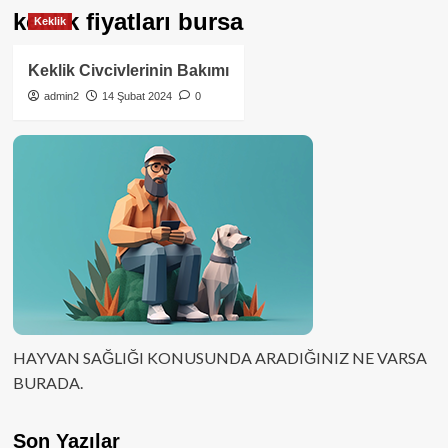
keklik fiyatları bursa
Keklik
Keklik Civcivlerinin Bakımı
admin2
14 Şubat 2024
0
HAYVAN SAĞLIĞI KONUSUNDA ARADIĞINIZ NE VARSA
BURADA.
Son Yazılar