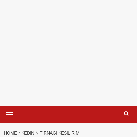
Primary
Menu
HOME
KEDININ TIRNAĞI KESILIR MI