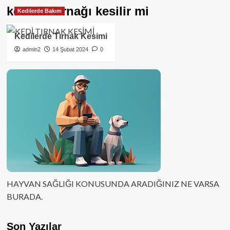
kedinin tırnağı kesilir mi
Kedilerde Bakım
Kedilerde Tırnak Kesimi
admin2
14 Şubat 2024
0
HAYVAN SAĞLIĞI KONUSUNDA ARADIĞINIZ NE VARSA
BURADA.
Son Yazılar