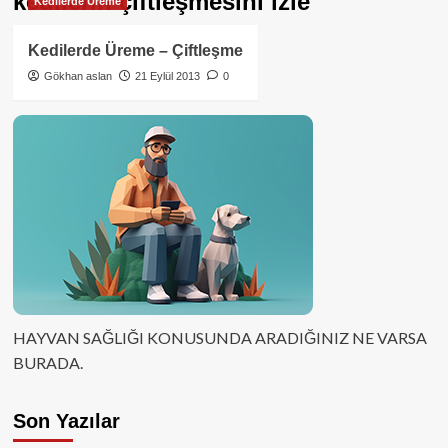
kedilerin çiftleşmesini izle
Kedilerde Üreme
Kedilerde Üreme – Çiftleşme
Gökhan aslan
21 Eylül 2013
0
HAYVAN SAĞLIĞI KONUSUNDA ARADIĞINIZ NE VARSA
BURADA.
Son Yazılar