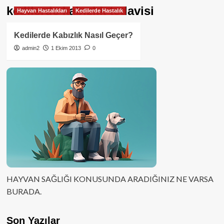
kedilerde kabızlık tedavisi
Hayvan Hastalıkları
Kedilerde Hastalık
Kedilerde Kabızlık Nasıl Geçer?
admin2
1 Ekim 2013
0
HAYVAN SAĞLIĞI KONUSUNDA ARADIĞINIZ NE VARSA
BURADA.
Son Yazılar