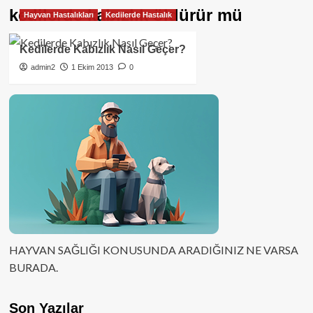
kedilerde kabızlık öldürür mü
Hayvan Hastalıkları
Kedilerde Hastalık
Kedilerde Kabızlık Nasıl Geçer?
admin2
1 Ekim 2013
0
HAYVAN SAĞLIĞI KONUSUNDA ARADIĞINIZ NE VARSA
BURADA.
Son Yazılar