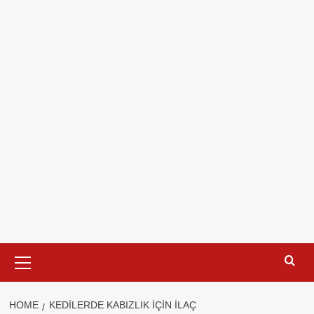
Primary
Menu
HOME
KEDILERDE KABIZLIK IÇIN ILAÇ