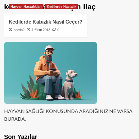
kedilerde kabızlık için ilaç
Hayvan Hastalıkları
Kedilerde Hastalık
Kedilerde Kabızlık Nasıl Geçer?
admin2
1 Ekim 2013
0
HAYVAN SAĞLIĞI KONUSUNDA ARADIĞINIZ NE VARSA
BURADA.
Son Yazılar