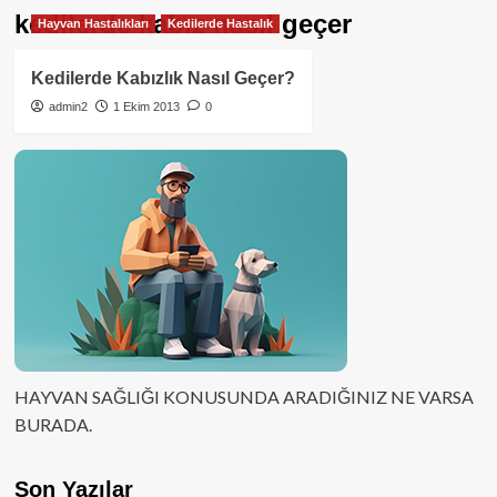
kedilerde kabız nasıl geçer
Hayvan Hastalıkları
Kedilerde Hastalık
Kedilerde Kabızlık Nasıl Geçer?
admin2
1 Ekim 2013
0
HAYVAN SAĞLIĞI KONUSUNDA ARADIĞINIZ NE VARSA
BURADA.
Son Yazılar