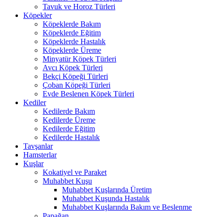
Tavuk ve Horoz Türleri
Köpekler
Köpeklerde Bakım
Köpeklerde Eğitim
Köpeklerde Hastalık
Köpeklerde Üreme
Minyatür Köpek Türleri
Avcı Köpek Türleri
Bekçi Köpeği Türleri
Çoban Köpeği Türleri
Evde Beslenen Köpek Türleri
Kediler
Kedilerde Bakım
Kedilerde Üreme
Kedilerde Eğitim
Kedilerde Hastalık
Tavşanlar
Hamsterlar
Kuşlar
Kokatiyel ve Paraket
Muhabbet Kuşu
Muhabbet Kuşlarında Üretim
Muhabbet Kuşunda Hastalık
Muhabbet Kuşlarında Bakım ve Beslenme
Papağan