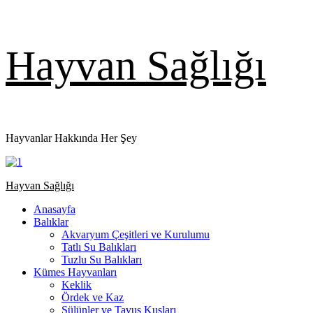
Skip
Hayvan Sağlığı
to
content
Hayvanlar Hakkında Her Şey
Primary
Hayvan Sağlığı
Menu
Anasayfa
Balıklar
Akvaryum Çeşitleri ve Kurulumu
Tatlı Su Balıkları
Tuzlu Su Balıkları
Kümes Hayvanları
Keklik
Ördek ve Kaz
Sülünler ve Tavus Kuşları