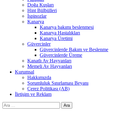
Doğa Kuşları
Hint Bülbülleri
İspinozlar
Kanarya
Kanarya bakımı beslenmesi
Kanarya Hastalıkları
Kanarya Üretimi
Güvercinler
Güvercinlerde Bakım ve Beslenme
Güvercinlerde Üreme
Kanatlı Av Hayvanları
Memeli Av Hayvanları
Kurumsal
Hakkımızda
Sorumluluk Sınırlaması Beyanı
Çerez Politikası (AB)
İletişim ve Reklam
Arama: