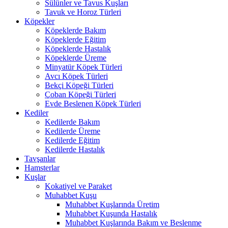
Sülünler ve Tavus Kuşları
Tavuk ve Horoz Türleri
Köpekler
Köpeklerde Bakım
Köpeklerde Eğitim
Köpeklerde Hastalık
Köpeklerde Üreme
Minyatür Köpek Türleri
Avcı Köpek Türleri
Bekçi Köpeği Türleri
Çoban Köpeği Türleri
Evde Beslenen Köpek Türleri
Kediler
Kedilerde Bakım
Kedilerde Üreme
Kedilerde Eğitim
Kedilerde Hastalık
Tavşanlar
Hamsterlar
Kuşlar
Kokatiyel ve Paraket
Muhabbet Kuşu
Muhabbet Kuşlarında Üretim
Muhabbet Kuşunda Hastalık
Muhabbet Kuşlarında Bakım ve Beslenme