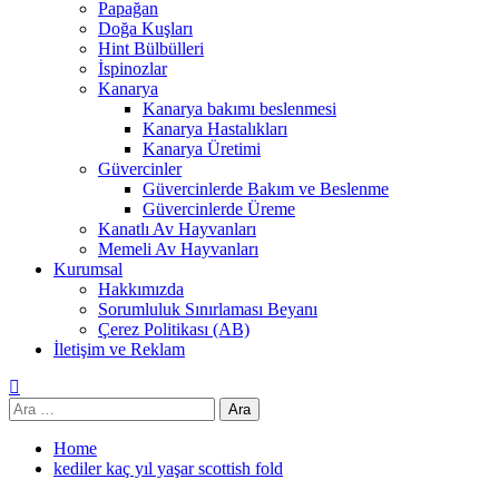
Papağan
Doğa Kuşları
Hint Bülbülleri
İspinozlar
Kanarya
Kanarya bakımı beslenmesi
Kanarya Hastalıkları
Kanarya Üretimi
Güvercinler
Güvercinlerde Bakım ve Beslenme
Güvercinlerde Üreme
Kanatlı Av Hayvanları
Memeli Av Hayvanları
Kurumsal
Hakkımızda
Sorumluluk Sınırlaması Beyanı
Çerez Politikası (AB)
İletişim ve Reklam
Arama:
Home
kediler kaç yıl yaşar scottish fold