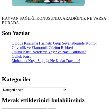
HAYVAN SAĞLIĞI KONUSUNDA ARADIĞINIZ NE VARSA
BURADA.
Son Yazılar
Otobüs Kiralama Hizmeti: Grup Seyahatlerinde Konfor,
Güvenlik ve Ekonomik Çözüm Rehberi
Çulluk Kuşu Nerelerde Yaşar ve Nasıl Bulunur?
Çulluk Kuşu
Muhabbet Kuşu Soğuğa Ne Kadar Dayanır?
Kategoriler
Kategoriler
Merak ettiklerinizi bulabilirsiniz