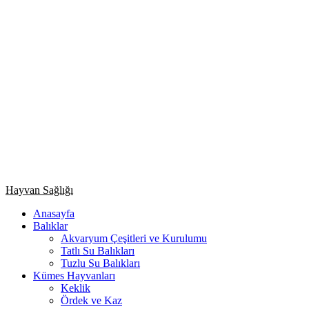
Primary
Hayvan Sağlığı
Menu
Anasayfa
Balıklar
Akvaryum Çeşitleri ve Kurulumu
Tatlı Su Balıkları
Tuzlu Su Balıkları
Kümes Hayvanları
Keklik
Ördek ve Kaz