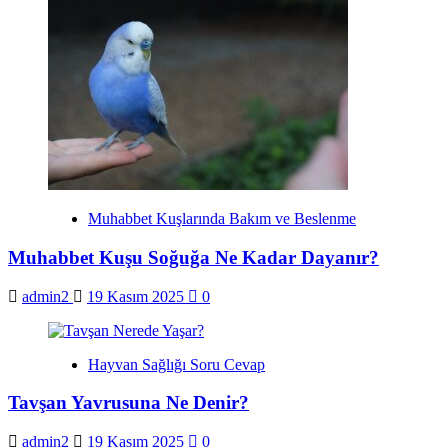
Muhabbet Kuşlarında Bakım ve Beslenme
Muhabbet Kuşu Soğuğa Ne Kadar Dayanır?
admin2
19 Kasım 2025
0
Hayvan Sağlığı Soru Cevap
Tavşan Yavrusuna Ne Denir?
admin2
19 Kasım 2025
0