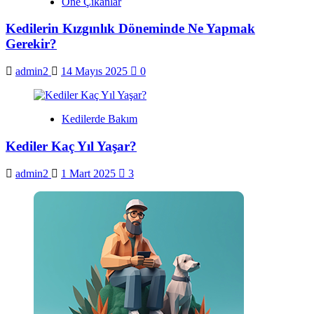
Öne Çıkanlar
Kedilerin Kızgınlık Döneminde Ne Yapmak
Gerekir?
admin2
14 Mayıs 2025
0
Kedilerde Bakım
Kediler Kaç Yıl Yaşar?
admin2
1 Mart 2025
3