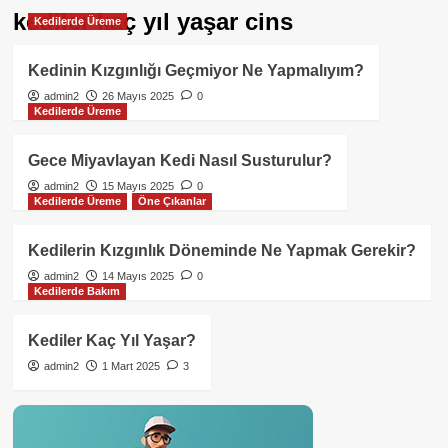
kediler kaç yıl yaşar cins
Kedilerde Üreme
Kedinin Kızgınlığı Geçmiyor Ne Yapmalıyım?
admin2
26 Mayıs 2025
0
Kedilerde Üreme
Gece Miyavlayan Kedi Nasıl Susturulur?
admin2
15 Mayıs 2025
0
Kedilerde Üreme
Öne Çıkanlar
Kedilerin Kızgınlık Döneminde Ne Yapmak Gerekir?
admin2
14 Mayıs 2025
0
Kedilerde Bakım
Kediler Kaç Yıl Yaşar?
admin2
1 Mart 2025
3