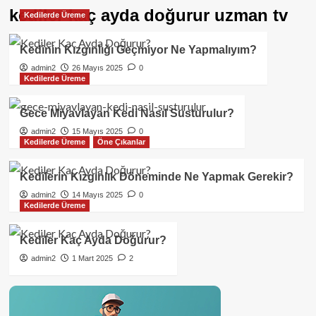
kediler kaç ayda doğurur uzman tv
Kedilerde Üreme
Kedinin Kızgınlığı Geçmiyor Ne Yapmalıyım?
admin2
26 Mayıs 2025
0
Kedilerde Üreme
Gece Miyavlayan Kedi Nasıl Susturulur?
admin2
15 Mayıs 2025
0
Kedilerde Üreme
Öne Çıkanlar
Kedilerin Kızgınlık Döneminde Ne Yapmak Gerekir?
admin2
14 Mayıs 2025
0
Kedilerde Üreme
Kediler Kaç Ayda Doğurur?
admin2
1 Mart 2025
2