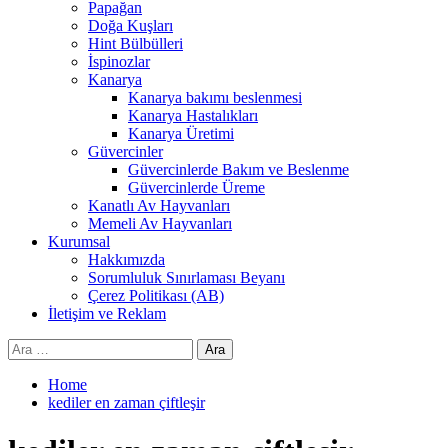
Papağan
Doğa Kuşları
Hint Bülbülleri
İspinozlar
Kanarya
Kanarya bakımı beslenmesi
Kanarya Hastalıkları
Kanarya Üretimi
Güvercinler
Güvercinlerde Bakım ve Beslenme
Güvercinlerde Üreme
Kanatlı Av Hayvanları
Memeli Av Hayvanları
Kurumsal
Hakkımızda
Sorumluluk Sınırlaması Beyanı
Çerez Politikası (AB)
İletişim ve Reklam
Arama:
Home
kediler en zaman çiftleşir