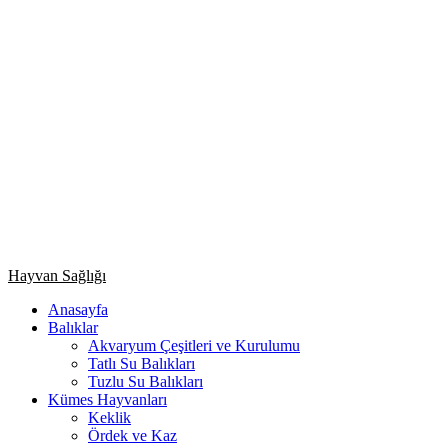
Primary
Hayvan Sağlığı
Menu
Anasayfa
Balıklar
Akvaryum Çeşitleri ve Kurulumu
Tatlı Su Balıkları
Tuzlu Su Balıkları
Kümes Hayvanları
Keklik
Ördek ve Kaz