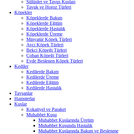
Sülünler ve Tavus Kuşları
Tavuk ve Horoz Türleri
Köpekler
Köpeklerde Bakım
Köpeklerde Eğitim
Köpeklerde Hastalık
Köpeklerde Üreme
Minyatür Köpek Türleri
Avcı Köpek Türleri
Bekçi Köpeği Türleri
Çoban Köpeği Türleri
Evde Beslenen Köpek Türleri
Kediler
Kedilerde Bakım
Kedilerde Üreme
Kedilerde Eğitim
Kedilerde Hastalık
Tavşanlar
Hamsterlar
Kuşlar
Kokatiyel ve Paraket
Muhabbet Kuşu
Muhabbet Kuşlarında Üretim
Muhabbet Kuşunda Hastalık
Muhabbet Kuşlarında Bakım ve Beslenme