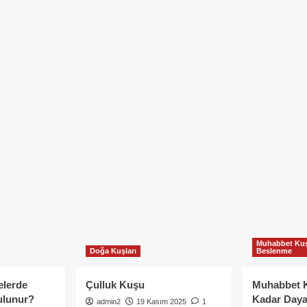
Muhabbet Kuş
Doğa Kuşları
Beslenme
elerde
Çulluk Kuşu
Muhabbet 
ulunur?
Kadar Daya
admin2
19 Kasım 2025
1