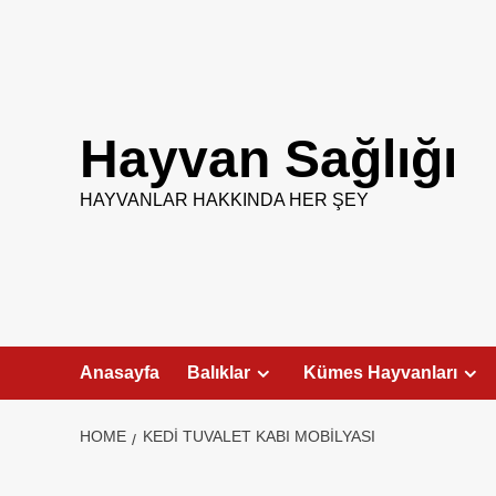
Skip
to
content
Hayvan Sağlığı
HAYVANLAR HAKKINDA HER ŞEY
Anasayfa
Balıklar
Kümes Hayvanları
HOME
KEDI TUVALET KABI MOBILYASI