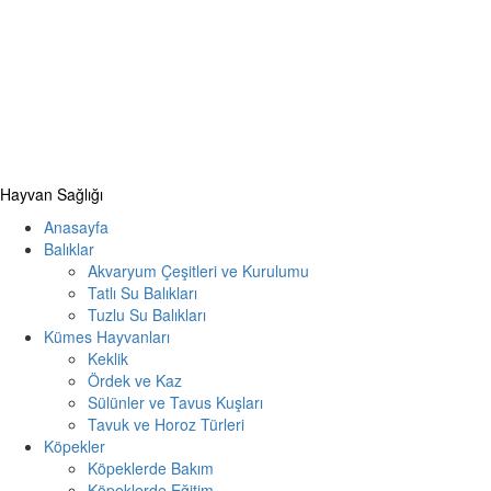
Primary
Hayvan Sağlığı
Menu
Anasayfa
Balıklar
Akvaryum Çeşitleri ve Kurulumu
Tatlı Su Balıkları
Tuzlu Su Balıkları
Kümes Hayvanları
Keklik
Ördek ve Kaz
Sülünler ve Tavus Kuşları
Tavuk ve Horoz Türleri
Köpekler
Köpeklerde Bakım
Köpeklerde Eğitim