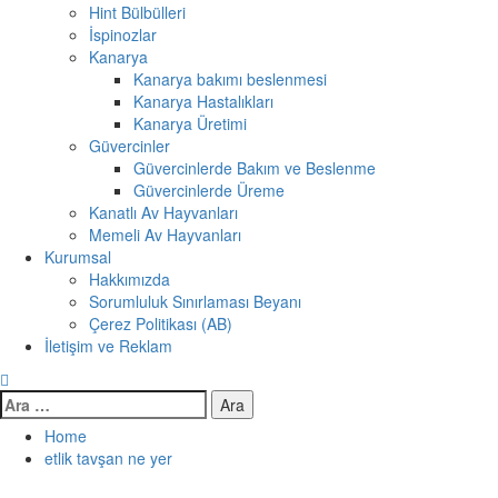
Hint Bülbülleri
İspinozlar
Kanarya
Kanarya bakımı beslenmesi
Kanarya Hastalıkları
Kanarya Üretimi
Güvercinler
Güvercinlerde Bakım ve Beslenme
Güvercinlerde Üreme
Kanatlı Av Hayvanları
Memeli Av Hayvanları
Kurumsal
Hakkımızda
Sorumluluk Sınırlaması Beyanı
Çerez Politikası (AB)
İletişim ve Reklam
Arama:
Home
etlik tavşan ne yer