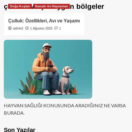
çulluk avı için uygun bölgeler
Doğa Kuşları
Kanatlı Av Hayvanları
Çulluk: Özellikleri, Avı ve Yaşamı
admin2
1 Ağustos 2025
1
HAYVAN SAĞLIĞI KONUSUNDA ARADIĞINIZ NE VARSA
BURADA.
Son Yazılar