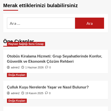
Merak ettiklerinizi bulabilirsiniz
Arama:
Öne Çıkanlar
Hayvan Sağlığı Soru Cevap
Otobüs Kiralama Hizmeti: Grup Seyahatlerinde Konfor,
Güvenlik ve Ekonomik Çözüm Rehberi
admin2
1 Haziran 2026
0
Doğa Kuşları
Çulluk Kuşu Nerelerde Yaşar ve Nasıl Bulunur?
admin2
19 Kasım 2025
0
Doğa Kuşları