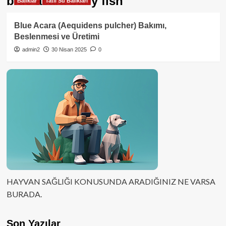
blue acara baby fish
Balıklar
Tatlı Su Balıkları
Blue Acara (Aequidens pulcher) Bakımı,
Beslenmesi ve Üretimi
admin2
30 Nisan 2025
0
HAYVAN SAĞLIĞI KONUSUNDA ARADIĞINIZ NE VARSA
BURADA.
Son Yazılar