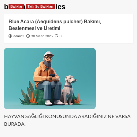
blue acara babies
Balıklar
Tatlı Su Balıkları
Blue Acara (Aequidens pulcher) Bakımı,
Beslenmesi ve Üretimi
admin2
30 Nisan 2025
0
HAYVAN SAĞLIĞI KONUSUNDA ARADIĞINIZ NE VARSA
BURADA.