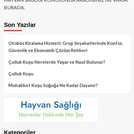
BURADA.
Son Yazılar
Otobüs Kiralama Hizmeti: Grup Seyahatlerinde Konfor,
Güvenlik ve Ekonomik Çözüm Rehberi
Çulluk Kuşu Nerelerde Yaşar ve Nasıl Bulunur?
Çulluk Kuşu
Muhabbet Kuşu Soğuğa Ne Kadar Dayanır?
Kategoriler