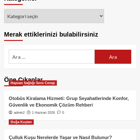
Kategoriler
Merak ettiklerinizi bulabilirsiniz
Arama:
Öne Çıkanlar
Hayvan Sağlığı Soru Cevap
Otobüs Kiralama Hizmeti: Grup Seyahatlerinde Konfor,
Güvenlik ve Ekonomik Çözüm Rehberi
admin2
1 Haziran 2026
0
Doğa Kuşları
Çulluk Kuşu Nerelerde Yaşar ve Nasıl Bulunur?