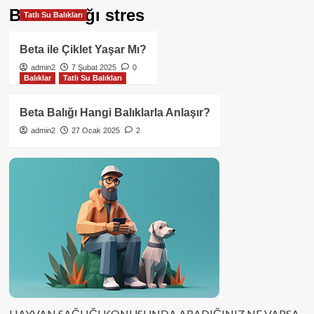
Betta balığı stres
Tatlı Su Balıkları
Beta ile Çiklet Yaşar Mı?
admin2
7 Şubat 2025
0
Balıklar
Tatlı Su Balıkları
Beta Balığı Hangi Balıklarla Anlaşır?
admin2
27 Ocak 2025
2
HAYVAN SAĞLIĞI KONUSUNDA ARADIĞINIZ NE VARSA