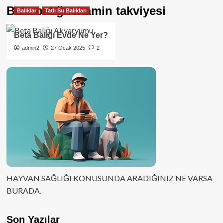
Beta balığı vitamin takviyesi
Balıklar
Tatlı Su Balıkları
Beta Balığı Evde Ne Yer?
admin2
27 Ocak 2025
2
HAYVAN SAĞLIĞI KONUSUNDA ARADIĞINIZ NE VARSA
BURADA.
Son Yazılar